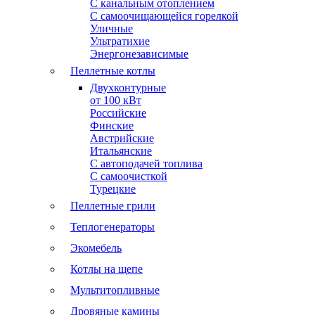
С канальным отоплением
С самоочищающейся горелкой
Уличные
Ультратихие
Энергонезависимые
Пеллетные котлы
Двухконтурные
от 100 кВт
Российские
Финские
Австрийские
Итальянские
С автоподачей топлива
С самоочисткой
Турецкие
Пеллетные грили
Теплогенераторы
Экомебель
Котлы на щепе
Мультитопливные
Дровяные камины