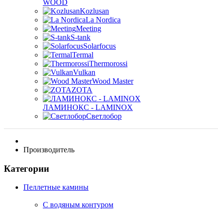
WOOD
Kozlusan
La Nordica
Meeting
S-tank
Solarfocus
Termal
Thermorossi
Vulkan
Wood Master
ZOTA
ЛАМИНОКС - LAMINOX
Светлобор
Производитель
Категории
Пеллетные камины
C водяным контуром