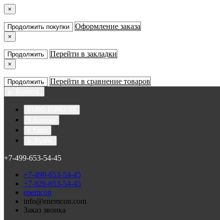
×
Оформление заказа
Продолжить покупки
×
Перейти в закладки
Продолжить
×
Перейти в сравнение товаров
Продолжить
р.
Валюта
EURO EURO ST
$ Доллар
€ Евро
р. Рубль
+7-499-653-54-45
+7-499-653-54-45
+7-926-653-54-45
enemcon
info@enemcon.com
Заказ звонка