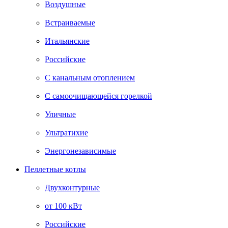
Воздушные
Встраиваемые
Итальянские
Российские
С канальным отоплением
С самоочищающейся горелкой
Уличные
Ультратихие
Энергонезависимые
Пеллетные котлы
Двухконтурные
от 100 кВт
Российские