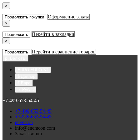
×
Оформление заказа
Продолжить покупки
×
Перейти в закладки
Продолжить
×
Перейти в сравнение товаров
Продолжить
р.
Валюта
EURO EURO ST
$ Доллар
€ Евро
р. Рубль
+7-499-653-54-45
+7-499-653-54-45
+7-926-653-54-45
enemcon
info@enemcon.com
Заказ звонка