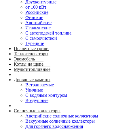
Двухконтурные
от 100 кВт
Российские
Финские
Австрийские
Итальянские
С автоподачей топлива
С самоочисткой
Турецкие
Пеллетные грили
Теплогенераторы
Экомебель
Котлы на щепе
Мультитопливные
Дровяные камины
Встраиваемые
Уличные
С водяным контуром
Воздушные
Солнечные коллекторы
Австрийские солнечные коллекторы
Вакуумные солнечные коллекторы
Для горячего водоснабжения