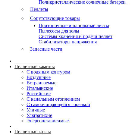
Поликристаллические солнечные батареи
Пеллеты
Сопутствующие товары
Притопочные и напольные листы
Пылесосы для золы
Системы хранения и подачи пеллет
Стабилизаторы напряжения
Запасные части
Пеллетные камины
C водяным контуром
Воздушные
Встраиваемые
Итальянские
Российские
С канальным отоплением
С самоочищающейся горелкой
Уличные
Ультратихие
Энергонезависимые
Пеллетные котлы