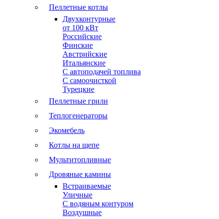
Пеллетные котлы
Двухконтурные
от 100 кВт
Российские
Финские
Австрийские
Итальянские
С автоподачей топлива
С самоочисткой
Турецкие
Пеллетные грили
Теплогенераторы
Экомебель
Котлы на щепе
Мультитопливные
Дровяные камины
Встраиваемые
Уличные
С водяным контуром
Воздушные