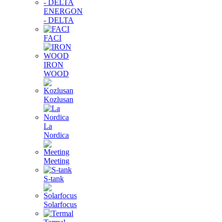
ENERGON
- DELTA
FACI
IRON
WOOD
Kozlusan
La
Nordica
Meeting
S-tank
Solarfocus