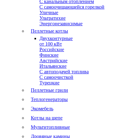
С канальным отоплением
С самоочищающейся горелкой
Уличные
Ультратихие
Энергонезависимые
Пеллетные котлы
Двухконтурные
от 100 кВт
Российские
Финские
Австрийские
Итальянские
С автоподачей топлива
С самоочисткой
Турецкие
Пеллетные грили
Теплогенераторы
Экомебель
Котлы на щепе
Мультитопливные
Дровяные камины