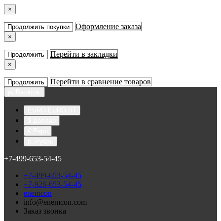
×
Оформление заказа
Продолжить покупки
×
Перейти в закладки
Продолжить
×
Перейти в сравнение товаров
Продолжить
р.
Валюта
EURO EURO ST
$ Доллар
€ Евро
р. Рубль
+7-499-653-54-45
+7-499-653-54-45
+7-926-653-54-45
enemcon
info@enemcon.com
Заказ звонка