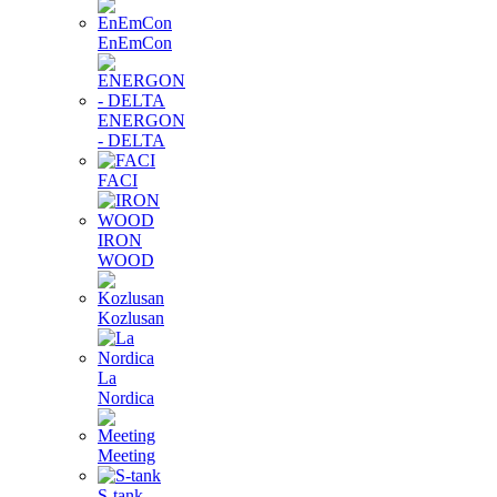
EnEmCon
ENERGON
- DELTA
FACI
IRON
WOOD
Kozlusan
La
Nordica
Meeting
S-tank