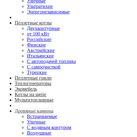
Уличные
Ультратихие
Энергонезависимые
Пеллетные котлы
Двухконтурные
от 100 кВт
Российские
Финские
Австрийские
Итальянские
С автоподачей топлива
С самоочисткой
Турецкие
Пеллетные грили
Теплогенераторы
Экомебель
Котлы на щепе
Мультитопливные
Дровяные камины
Встраиваемые
Уличные
С водяным контуром
Воздушные