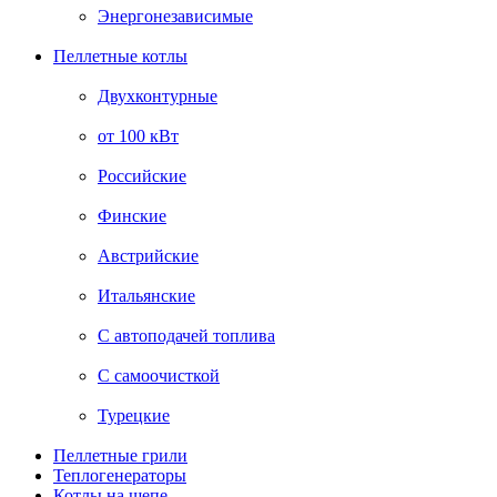
Энергонезависимые
Пеллетные котлы
Двухконтурные
от 100 кВт
Российские
Финские
Австрийские
Итальянские
С автоподачей топлива
С самоочисткой
Турецкие
Пеллетные грили
Теплогенераторы
Котлы на щепе