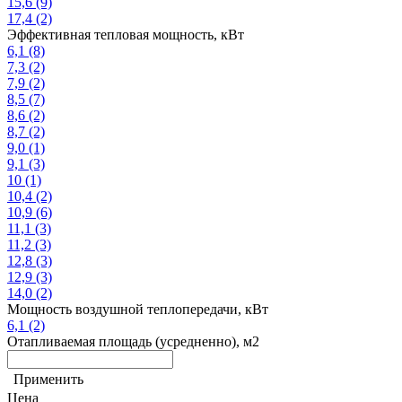
15,6
(9)
17,4
(2)
Эффективная тепловая мощность, кВт
6,1
(8)
7,3
(2)
7,9
(2)
8,5
(7)
8,6
(2)
8,7
(2)
9,0
(1)
9,1
(3)
10
(1)
10,4
(2)
10,9
(6)
11,1
(3)
11,2
(3)
12,8
(3)
12,9
(3)
14,0
(2)
Мощность воздушной теплопередачи, кВт
6,1
(2)
Отапливаемая площадь (усредненно), м2
Применить
Цена