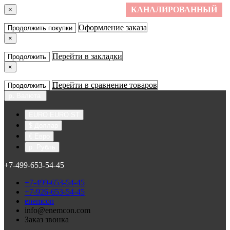
КАНАЛИРОВАННЫЙ
×
Оформление заказа
Продолжить покупки
×
Перейти в закладки
Продолжить
×
Перейти в сравнение товаров
Продолжить
р.
Валюта
EURO EURO ST
$ Доллар
€ Евро
р. Рубль
+7-499-653-54-45
+7-499-653-54-45
+7-926-653-54-45
enemcon
info@enemcon.com
Заказ звонка