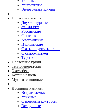
Уличные
Ультратихие
Энергонезависимые
Пеллетные котлы
Двухконтурные
от 100 кВт
Российские
Финские
Австрийские
Итальянские
С автоподачей топлива
С самоочисткой
Турецкие
Пеллетные грили
Теплогенераторы
Экомебель
Котлы на щепе
Мультитопливные
Дровяные камины
Встраиваемые
Уличные
С водяным контуром
Воздушные