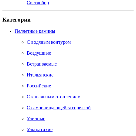
Светлобор
Категории
Пеллетные камины
C водяным контуром
Воздушные
Встраиваемые
Итальянские
Российские
С канальным отоплением
С самоочищающейся горелкой
Уличные
Ультратихие