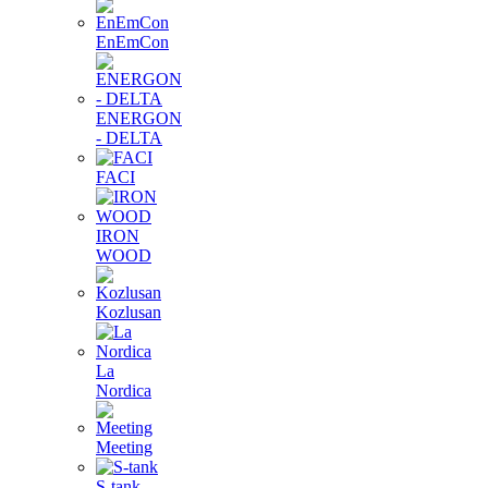
EnEmCon
ENERGON
- DELTA
FACI
IRON
WOOD
Kozlusan
La
Nordica
Meeting
S-tank