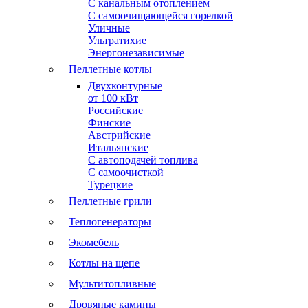
С канальным отоплением
С самоочищающейся горелкой
Уличные
Ультратихие
Энергонезависимые
Пеллетные котлы
Двухконтурные
от 100 кВт
Российские
Финские
Австрийские
Итальянские
С автоподачей топлива
С самоочисткой
Турецкие
Пеллетные грили
Теплогенераторы
Экомебель
Котлы на щепе
Мультитопливные
Дровяные камины