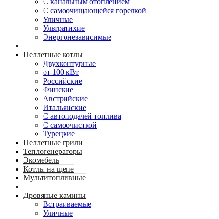
С канальным отоплением
С самоочищающейся горелкой
Уличные
Ультратихие
Энергонезависимые
Пеллетные котлы
Двухконтурные
от 100 кВт
Российские
Финские
Австрийские
Итальянские
С автоподачей топлива
С самоочисткой
Турецкие
Пеллетные грили
Теплогенераторы
Экомебель
Котлы на щепе
Мультитопливные
Дровяные камины
Встраиваемые
Уличные