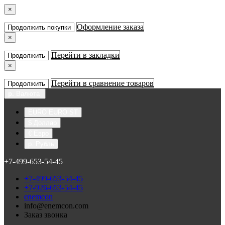
×
Оформление заказа
Продолжить покупки
×
Перейти в закладки
Продолжить
×
Перейти в сравнение товаров
Продолжить
р.
Валюта
EURO EURO ST
$ Доллар
€ Евро
р. Рубль
+7-499-653-54-45
+7-499-653-54-45
+7-926-653-54-45
enemcon
info@enemcon.com
Заказ звонка