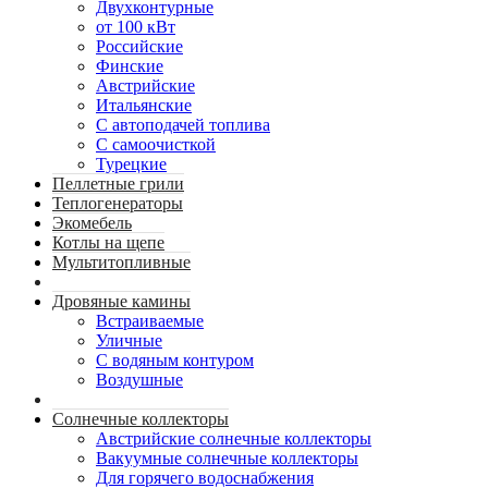
Двухконтурные
от 100 кВт
Российские
Финские
Австрийские
Итальянские
С автоподачей топлива
С самоочисткой
Турецкие
Пеллетные грили
Теплогенераторы
Экомебель
Котлы на щепе
Мультитопливные
Дровяные камины
Встраиваемые
Уличные
С водяным контуром
Воздушные
Солнечные коллекторы
Австрийские солнечные коллекторы
Вакуумные солнечные коллекторы
Для горячего водоснабжения