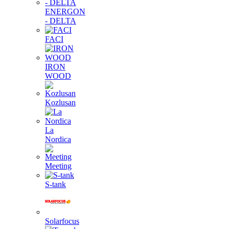
ENERGON
- DELTA
FACI
IRON
WOOD
Kozlusan
La
Nordica
Meeting
S-tank
Solarfocus