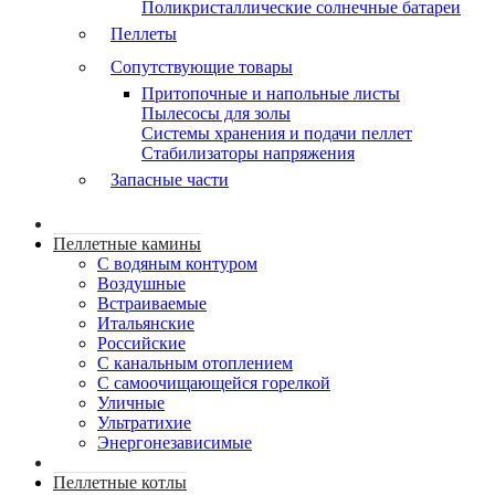
Поликристаллические солнечные батареи
Пеллеты
Сопутствующие товары
Притопочные и напольные листы
Пылесосы для золы
Системы хранения и подачи пеллет
Стабилизаторы напряжения
Запасные части
Пеллетные камины
C водяным контуром
Воздушные
Встраиваемые
Итальянские
Российские
С канальным отоплением
С самоочищающейся горелкой
Уличные
Ультратихие
Энергонезависимые
Пеллетные котлы