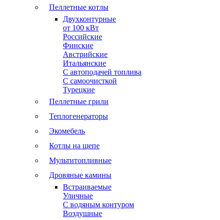
Пеллетные котлы
Двухконтурные
от 100 кВт
Российские
Финские
Австрийские
Итальянские
С автоподачей топлива
С самоочисткой
Турецкие
Пеллетные грили
Теплогенераторы
Экомебель
Котлы на щепе
Мультитопливные
Дровяные камины
Встраиваемые
Уличные
С водяным контуром
Воздушные