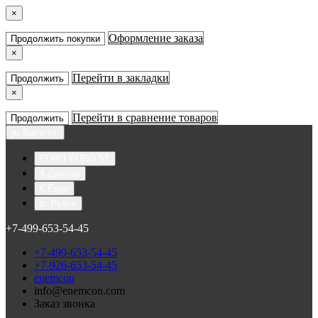
×
Оформление заказа
Продолжить покупки
×
Перейти в закладки
Продолжить
×
Перейти в сравнение товаров
Продолжить
р.
Валюта
EURO EURO ST
$ Доллар
€ Евро
р. Рубль
+7-499-653-54-45
+7-499-653-54-45
+7-926-653-54-45
enemcon
info@enemcon.com
Заказ звонка