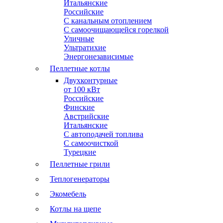
Итальянские
Российские
С канальным отоплением
С самоочищающейся горелкой
Уличные
Ультратихие
Энергонезависимые
Пеллетные котлы
Двухконтурные
от 100 кВт
Российские
Финские
Австрийские
Итальянские
С автоподачей топлива
С самоочисткой
Турецкие
Пеллетные грили
Теплогенераторы
Экомебель
Котлы на щепе