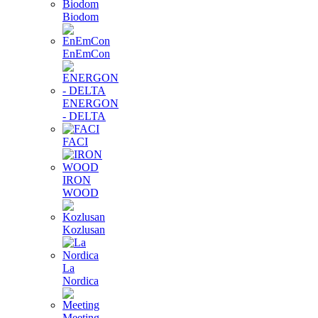
Biodom
EnEmCon
ENERGON
- DELTA
FACI
IRON
WOOD
Kozlusan
La
Nordica
Meeting