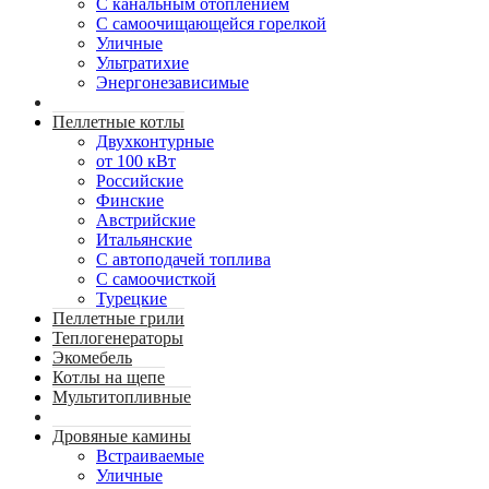
С канальным отоплением
С самоочищающейся горелкой
Уличные
Ультратихие
Энергонезависимые
Пеллетные котлы
Двухконтурные
от 100 кВт
Российские
Финские
Австрийские
Итальянские
С автоподачей топлива
С самоочисткой
Турецкие
Пеллетные грили
Теплогенераторы
Экомебель
Котлы на щепе
Мультитопливные
Дровяные камины
Встраиваемые
Уличные