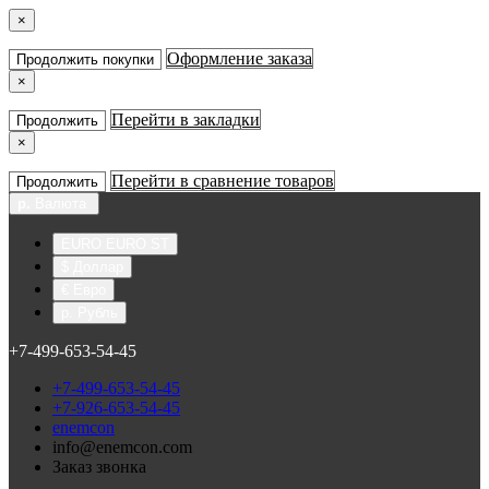
×
Оформление заказа
Продолжить покупки
×
Перейти в закладки
Продолжить
×
Перейти в сравнение товаров
Продолжить
р.
Валюта
EURO EURO ST
$ Доллар
€ Евро
р. Рубль
+7-499-653-54-45
+7-499-653-54-45
+7-926-653-54-45
enemcon
info@enemcon.com
Заказ звонка