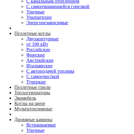
С канальным отоплением
С самоочищающейся горелкой
Уличные
Ультратихие
Энергонезависимые
Пеллетные котлы
Двухконтурные
от 100 кВт
Российские
Финские
Австрийские
Итальянские
С автоподачей топлива
С самоочисткой
Турецкие
Пеллетные грили
Теплогенераторы
Экомебель
Котлы на щепе
Мультитопливные
Дровяные камины
Встраиваемые
Уличные