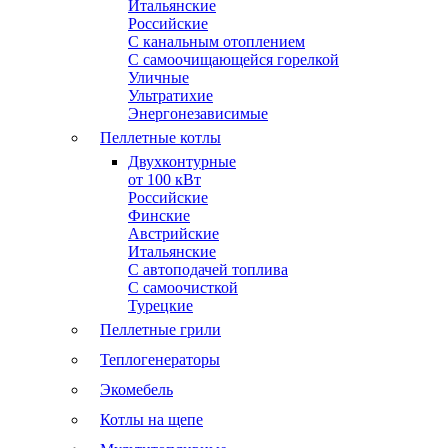
Итальянские
Российские
С канальным отоплением
С самоочищающейся горелкой
Уличные
Ультратихие
Энергонезависимые
Пеллетные котлы
Двухконтурные
от 100 кВт
Российские
Финские
Австрийские
Итальянские
С автоподачей топлива
С самоочисткой
Турецкие
Пеллетные грили
Теплогенераторы
Экомебель
Котлы на щепе