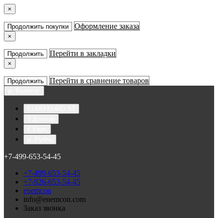
×
Оформление заказа
Продолжить покупки
×
Перейти в закладки
Продолжить
×
Перейти в сравнение товаров
Продолжить
р.
Валюта
EURO EURO ST
$ Доллар
€ Евро
р. Рубль
+7-499-653-54-45
+7-499-653-54-45
+7-926-653-54-45
enemcon
info@enemcon.com
Заказ звонка