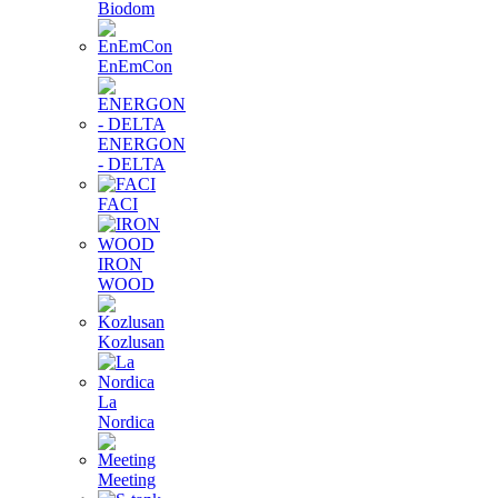
Biodom
EnEmCon
ENERGON
- DELTA
FACI
IRON
WOOD
Kozlusan
La
Nordica
Meeting