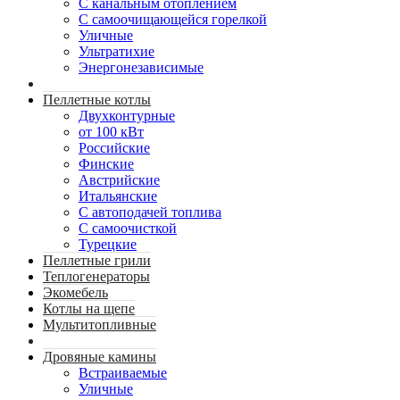
С канальным отоплением
С самоочищающейся горелкой
Уличные
Ультратихие
Энергонезависимые
Пеллетные котлы
Двухконтурные
от 100 кВт
Российские
Финские
Австрийские
Итальянские
С автоподачей топлива
С самоочисткой
Турецкие
Пеллетные грили
Теплогенераторы
Экомебель
Котлы на щепе
Мультитопливные
Дровяные камины
Встраиваемые
Уличные