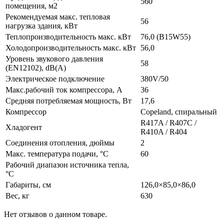
560
помещения, м2
Рекомендуемая макс. тепловая
56
нагрузка здания, кВт
Теплопроизводительность макс. кВт
76,0 (B15W55)
Холодопроизводительность макс. кВт
56,0
Уровень звукового давления
58
(EN12102), dB(A)
Электрическое подключение
380V/50
Макс.рабочий ток компрессора, A
36
Средняя потребляемая мощность, Вт
17,6
Компрессор
Copeland, спиральный
R417A / R407C /
Хладогент
R410A / R404
Соединения отопления, дюймы
2
Макс. температура подачи, °C
60
Рабочий диапазон источника тепла,
°C
Габариты, см
126,0×85,0×86,0
Вес, кг
630
Нет отзывов о данном товаре.