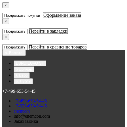
×
Оформление заказа
Продолжить покупки
×
Перейти в закладки
Продолжить
×
Перейти в сравнение товаров
Продолжить
р.
Валюта
EURO EURO ST
$ Доллар
€ Евро
р. Рубль
+7-499-653-54-45
+7-499-653-54-45
+7-926-653-54-45
enemcon
info@enemcon.com
Заказ звонка