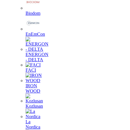
Biodom
EnEmCon
ENERGON
- DELTA
FACI
IRON
WOOD
Kozlusan
La
Nordica