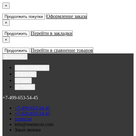
×
Оформление заказа
Продолжить покупки
×
Перейти в закладки
Продолжить
×
Перейти в сравнение товаров
Продолжить
р.
Валюта
EURO EURO ST
$ Доллар
€ Евро
р. Рубль
+7-499-653-54-45
+7-499-653-54-45
+7-926-653-54-45
enemcon
info@enemcon.com
Заказ звонка