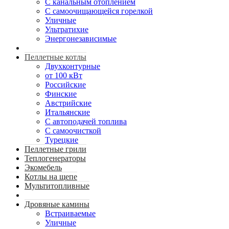
С канальным отоплением
С самоочищающейся горелкой
Уличные
Ультратихие
Энергонезависимые
Пеллетные котлы
Двухконтурные
от 100 кВт
Российские
Финские
Австрийские
Итальянские
С автоподачей топлива
С самоочисткой
Турецкие
Пеллетные грили
Теплогенераторы
Экомебель
Котлы на щепе
Мультитопливные
Дровяные камины
Встраиваемые
Уличные