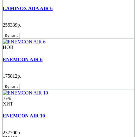
LAMINOX ADA AIR 6
255339р.
Купить
НОВ
ENEMCON AIR 6
175812р.
Купить
-6%
ХИТ
ENEMCON AIR 10
237700р.