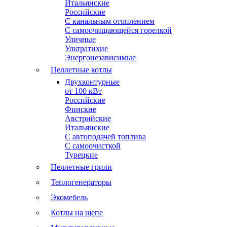
Итальянские
Российские
С канальным отоплением
С самоочищающейся горелкой
Уличные
Ультратихие
Энергонезависимые
Пеллетные котлы
Двухконтурные
от 100 кВт
Российские
Финские
Австрийские
Итальянские
С автоподачей топлива
С самоочисткой
Турецкие
Пеллетные грили
Теплогенераторы
Экомебель
Котлы на щепе