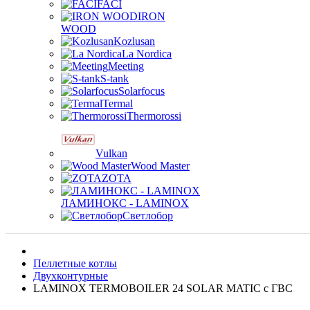
FACI
IRON
WOOD
Kozlusan
La Nordica
Meeting
S-tank
Solarfocus
Termal
Thermorossi
Vulkan
Wood Master
ZOTA
ЛАМИНОКС - LAMINOX
Светлобор
Пеллетные котлы
Двухконтурные
LAMINOX TERMOBOILER 24 SOLAR MATIC с ГВС