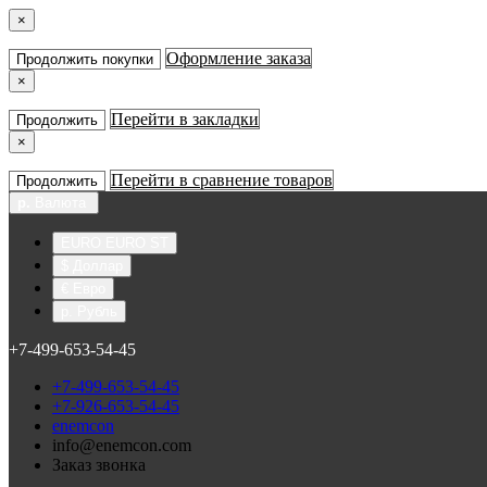
×
Оформление заказа
Продолжить покупки
×
Перейти в закладки
Продолжить
×
Перейти в сравнение товаров
Продолжить
р.
Валюта
EURO EURO ST
$ Доллар
€ Евро
р. Рубль
+7-499-653-54-45
+7-499-653-54-45
+7-926-653-54-45
enemcon
info@enemcon.com
Заказ звонка