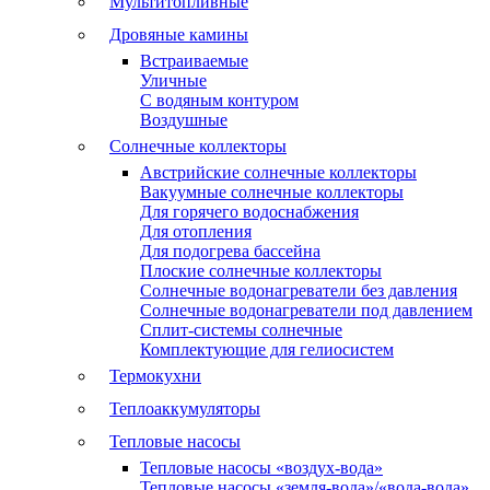
Мультитопливные
Дровяные камины
Встраиваемые
Уличные
С водяным контуром
Воздушные
Солнечные коллекторы
Австрийские солнечные коллекторы
Вакуумные солнечные коллекторы
Для горячего водоснабжения
Для отопления
Для подогрева бассейна
Плоские солнечные коллекторы
Солнечные водонагреватели без давления
Солнечные водонагреватели под давлением
Сплит-системы солнечные
Комплектующие для гелиосистем
Термокухни
Теплоаккумуляторы
Тепловые насосы
Тепловые насосы «воздух-вода»
Тепловые насосы «земля-вода»/«вода-вода»