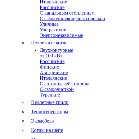
Итальянские
Российские
С канальным отоплением
С самоочищающейся горелкой
Уличные
Ультратихие
Энергонезависимые
Пеллетные котлы
Двухконтурные
от 100 кВт
Российские
Финские
Австрийские
Итальянские
С автоподачей топлива
С самоочисткой
Турецкие
Пеллетные грили
Теплогенераторы
Экомебель
Котлы на щепе