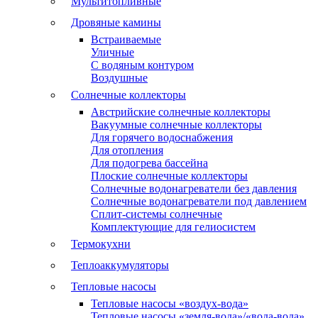
Мультитопливные
Дровяные камины
Встраиваемые
Уличные
С водяным контуром
Воздушные
Солнечные коллекторы
Австрийские солнечные коллекторы
Вакуумные солнечные коллекторы
Для горячего водоснабжения
Для отопления
Для подогрева бассейна
Плоские солнечные коллекторы
Солнечные водонагреватели без давления
Солнечные водонагреватели под давлением
Сплит-системы солнечные
Комплектующие для гелиосистем
Термокухни
Теплоаккумуляторы
Тепловые насосы
Тепловые насосы «воздух-вода»
Тепловые насосы «земля-вода»/«вода-вода»