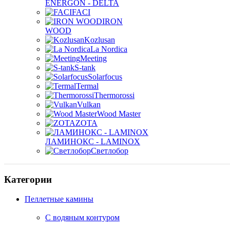
ENERGON - DELTA
FACI
IRON
WOOD
Kozlusan
La Nordica
Meeting
S-tank
Solarfocus
Termal
Thermorossi
Vulkan
Wood Master
ZOTA
ЛАМИНОКС - LAMINOX
Светлобор
Категории
Пеллетные камины
C водяным контуром