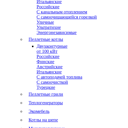
Итальянские
Российские
С канальным отоплением
С самоочищающейся горелкой
Уличные
Ультратихие
Энергонезависимые
Пеллетные котлы
Двухконтурные
от 100 кВт
Российские
Финские
Австрийские
Итальянские
С автоподачей топлива
С самоочисткой
Турецкие
Пеллетные грили
Теплогенераторы
Экомебель
Котлы на щепе