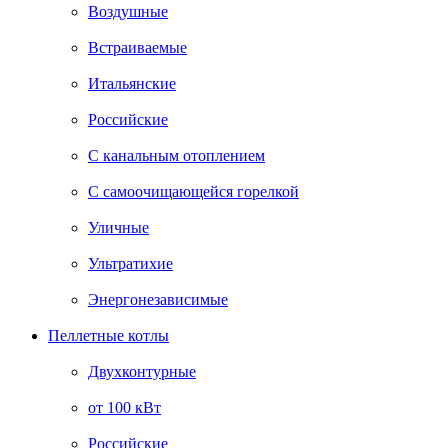
Воздушные
Встраиваемые
Итальянские
Российские
С канальным отоплением
С самоочищающейся горелкой
Уличные
Ультратихие
Энергонезависимые
Пеллетные котлы
Двухконтурные
от 100 кВт
Российские