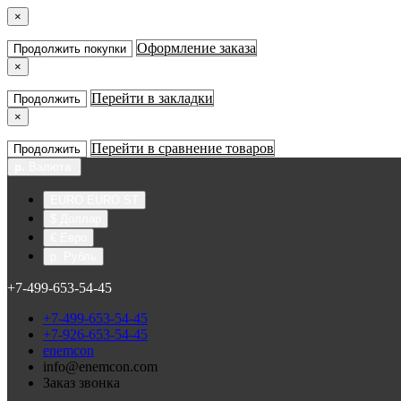
×
Оформление заказа
Продолжить покупки
×
Перейти в закладки
Продолжить
×
Перейти в сравнение товаров
Продолжить
р.
Валюта
EURO EURO ST
$ Доллар
€ Евро
р. Рубль
+7-499-653-54-45
+7-499-653-54-45
+7-926-653-54-45
enemcon
info@enemcon.com
Заказ звонка