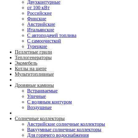
Двухконтурные
от 100 кВт
Российские
Финские
Австрийские
Итальянские
С автоподачей топлива
С самоочисткой
Турецкие
Пеллетные грили
Теплогенераторы
Экомебель
Котлы на щепе
Мультитопливные
Дровяные камины
Встраиваемые
Уличные
С водяным контуром
Воздушные
Солнечные коллекторы
Австрийские солнечные коллекторы
Вакуумные солнечные коллекторы
Для горячего водоснабжения