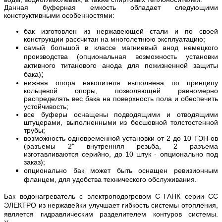
Данная буферная емкость обладает следующими
конструктивными особенностями:
бак изготовлен из нержавеющей стали и по своей
конструкции рассчитан на многолетнюю эксплуатацию;
самый большой в классе магниевый анод немецкого
производства (опциональная возможность установки
активного титанового анода для пожизненной защиты
;
бака)
нижняя опора накопителя выполнена по принципу
кольцевой опоры, позволяющей равномерно
распределять вес бака на поверхность пола и обеспечить
устойчивость;
все буферы оснащены подводящими и отводящими
штуцерами, выполненными из бесшовной толстостенной
трубы;
возможность одновременной установки от 2 до 10 ТЭН-ов
(разъемы 2" внутренняя резьба, 2 разъема
изготавливаются серийно, до 10 штук - опционально под
заказ);
опционально бак может быть оснащен ревизионным
фла
нцем, для удобства
технического обслуживания.
Бак водонагреватель с электроподогревом С-ТАНК серии CC
ЭЛЕКТРО из нержавейки улучшает гибкость системы отопления,
является гидравлическим разделителем контуров системы.