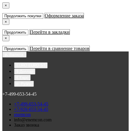
×
Оформление заказа
Продолжить покупки
×
Перейти в закладки
Продолжить
×
Перейти в сравнение товаров
Продолжить
р.
Валюта
EURO EURO ST
$ Доллар
€ Евро
р. Рубль
+7-499-653-54-45
+7-499-653-54-45
+7-926-653-54-45
enemcon
info@enemcon.com
Заказ звонка