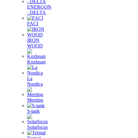
ENERGON
- DELTA
FACI
IRON
WOOD
Kozlusan
La
Nordica
Meeting
S-tank
Solarfocus