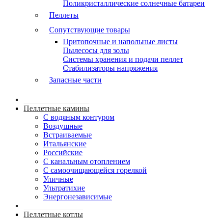
Поликристаллические солнечные батареи
Пеллеты
Сопутствующие товары
Притопочные и напольные листы
Пылесосы для золы
Системы хранения и подачи пеллет
Стабилизаторы напряжения
Запасные части
Пеллетные камины
C водяным контуром
Воздушные
Встраиваемые
Итальянские
Российские
С канальным отоплением
С самоочищающейся горелкой
Уличные
Ультратихие
Энергонезависимые
Пеллетные котлы