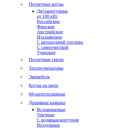
Пеллетные котлы
Двухконтурные
от 100 кВт
Российские
Финские
Австрийские
Итальянские
С автоподачей топлива
С самоочисткой
Турецкие
Пеллетные грили
Теплогенераторы
Экомебель
Котлы на щепе
Мультитопливные
Дровяные камины
Встраиваемые
Уличные
С водяным контуром
Воздушные