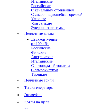
Итальянские
Российские
С канальным отоплением
С самоочищающейся горелкой
Уличные
Ультратихие
Энергонезависимые
Пеллетные котлы
Двухконтурные
от 100 кВт
Российские
Финские
Австрийские
Итальянские
С автоподачей топлива
С самоочисткой
Турецкие
Пеллетные грили
Теплогенераторы
Экомебель
Котлы на щепе