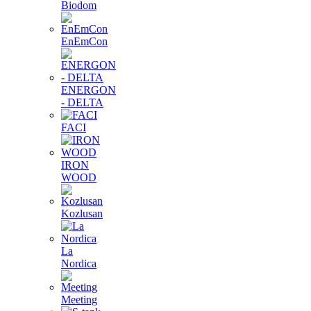
Biodom
EnEmCon
ENERGON
- DELTA
FACI
IRON
WOOD
Kozlusan
La
Nordica
Meeting