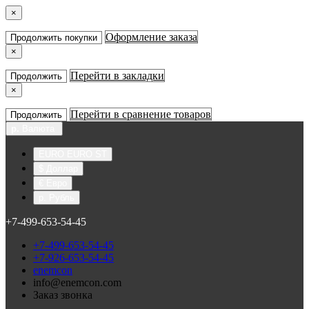
×
Оформление заказа
Продолжить покупки
×
Перейти в закладки
Продолжить
×
Перейти в сравнение товаров
Продолжить
р.
Валюта
EURO EURO ST
$ Доллар
€ Евро
р. Рубль
+7-499-653-54-45
+7-499-653-54-45
+7-926-653-54-45
enemcon
info@enemcon.com
Заказ звонка