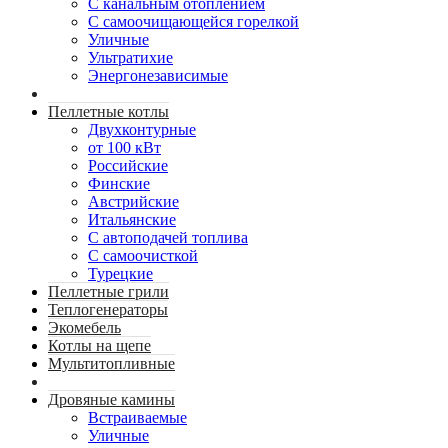
С канальным отоплением
С самоочищающейся горелкой
Уличные
Ультратихие
Энергонезависимые
Пеллетные котлы
Двухконтурные
от 100 кВт
Российские
Финские
Австрийские
Итальянские
С автоподачей топлива
С самоочисткой
Турецкие
Пеллетные грили
Теплогенераторы
Экомебель
Котлы на щепе
Мультитопливные
Дровяные камины
Встраиваемые
Уличные