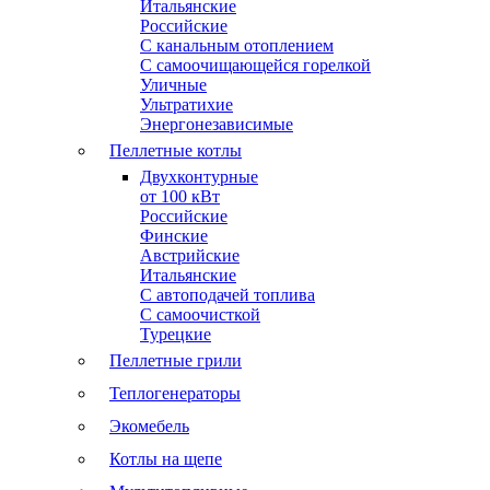
Итальянские
Российские
С канальным отоплением
С самоочищающейся горелкой
Уличные
Ультратихие
Энергонезависимые
Пеллетные котлы
Двухконтурные
от 100 кВт
Российские
Финские
Австрийские
Итальянские
С автоподачей топлива
С самоочисткой
Турецкие
Пеллетные грили
Теплогенераторы
Экомебель
Котлы на щепе