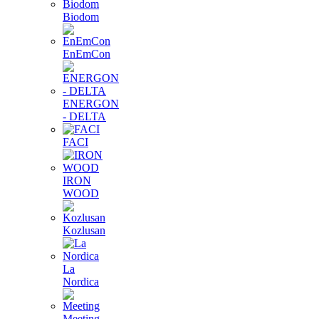
Biodom
EnEmCon
ENERGON
- DELTA
FACI
IRON
WOOD
Kozlusan
La
Nordica
Meeting