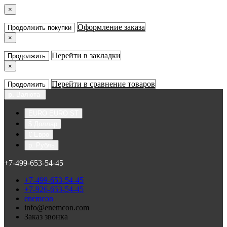
×
Оформление заказа
Продолжить покупки
×
Перейти в закладки
Продолжить
×
Перейти в сравнение товаров
Продолжить
р.
Валюта
EURO EURO ST
$ Доллар
€ Евро
р. Рубль
+7-499-653-54-45
+7-499-653-54-45
+7-926-653-54-45
enemcon
info@enemcon.com
Заказ звонка