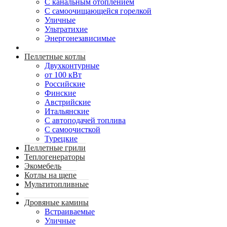
С канальным отоплением
С самоочищающейся горелкой
Уличные
Ультратихие
Энергонезависимые
Пеллетные котлы
Двухконтурные
от 100 кВт
Российские
Финские
Австрийские
Итальянские
С автоподачей топлива
С самоочисткой
Турецкие
Пеллетные грили
Теплогенераторы
Экомебель
Котлы на щепе
Мультитопливные
Дровяные камины
Встраиваемые
Уличные