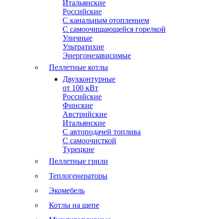
Итальянские
Российские
С канальным отоплением
С самоочищающейся горелкой
Уличные
Ультратихие
Энергонезависимые
Пеллетные котлы
Двухконтурные
от 100 кВт
Российские
Финские
Австрийские
Итальянские
С автоподачей топлива
С самоочисткой
Турецкие
Пеллетные грили
Теплогенераторы
Экомебель
Котлы на щепе