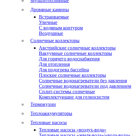
Мультитопливные
Дровяные камины
Встраиваемые
Уличные
С водяным контуром
Воздушные
Солнечные коллекторы
Австрийские солнечные коллекторы
Вакуумные солнечные коллекторы
Для горячего водоснабжения
Для отопления
Для подогрева бассейна
Плоские солнечные коллекторы
Солнечные водонагреватели без давления
Солнечные водонагреватели под давлением
Сплит-системы солнечные
Комплектующие для гелиосистем
Термокухни
Теплоаккумуляторы
Тепловые насосы
Тепловые насосы «воздух-вода»
Тепловые насосы «земля-вода»/«вода-вода»