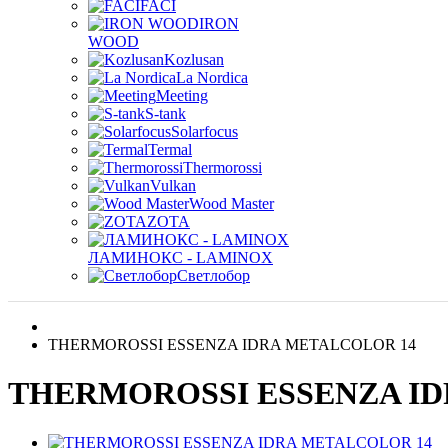
FACI
IRON
WOOD
Kozlusan
La Nordica
Meeting
S-tank
Solarfocus
Termal
Thermorossi
Vulkan
Wood Master
ZOTA
ЛАМИНОКС - LAMINOX
Светлобор
THERMOROSSI ESSENZA IDRA METALCOLOR 14
THERMOROSSI ESSENZA ID