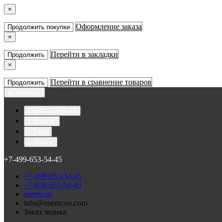
×
Оформление заказа
Продолжить покупки
×
Перейти в закладки
Продолжить
×
Перейти в сравнение товаров
Продолжить
р.
Валюта
EURO EURO ST
$ Доллар
€ Евро
р. Рубль
+7-499-653-54-45
+7-499-653-54-45
+7-926-653-54-45
enemcon
info@enemcon.com
Заказ звонка