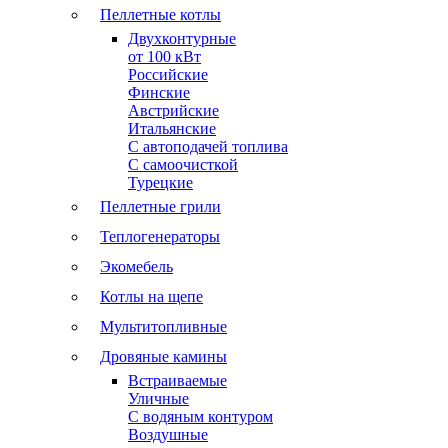
Пеллетные котлы
Двухконтурные
от 100 кВт
Российские
Финские
Австрийские
Итальянские
С автоподачей топлива
С самоочисткой
Турецкие
Пеллетные грили
Теплогенераторы
Экомебель
Котлы на щепе
Мультитопливные
Дровяные камины
Встраиваемые
Уличные
С водяным контуром
Воздушные