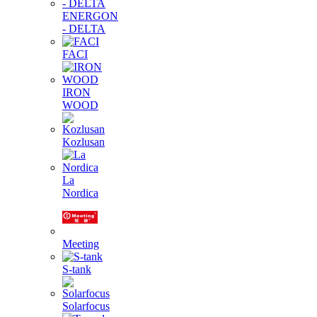
ENERGON
- DELTA
FACI
IRON
WOOD
Kozlusan
La
Nordica
Meeting
S-tank
Solarfocus