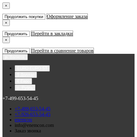
×
Оформление заказа
Продолжить покупки
×
Перейти в закладки
Продолжить
×
Перейти в сравнение товаров
Продолжить
р.
Валюта
EURO EURO ST
$ Доллар
€ Евро
р. Рубль
+7-499-653-54-45
+7-499-653-54-45
+7-926-653-54-45
enemcon
info@enemcon.com
Заказ звонка