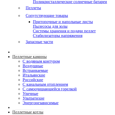
Поликристаллические солнечные батареи
Пеллеты
Сопутствующие товары
Притопочные и напольные листы
Пылесосы для золы
Системы хранения и подачи пеллет
Стабилизаторы напряжения
Запасные части
Пеллетные камины
C водяным контуром
Воздушные
Встраиваемые
Итальянские
Российские
С канальным отоплением
С самоочищающейся горелкой
Уличные
Ультратихие
Энергонезависимые
Пеллетные котлы