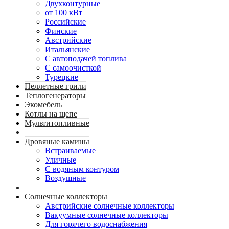
Двухконтурные
от 100 кВт
Российские
Финские
Австрийские
Итальянские
С автоподачей топлива
С самоочисткой
Турецкие
Пеллетные грили
Теплогенераторы
Экомебель
Котлы на щепе
Мультитопливные
Дровяные камины
Встраиваемые
Уличные
С водяным контуром
Воздушные
Солнечные коллекторы
Австрийские солнечные коллекторы
Вакуумные солнечные коллекторы
Для горячего водоснабжения