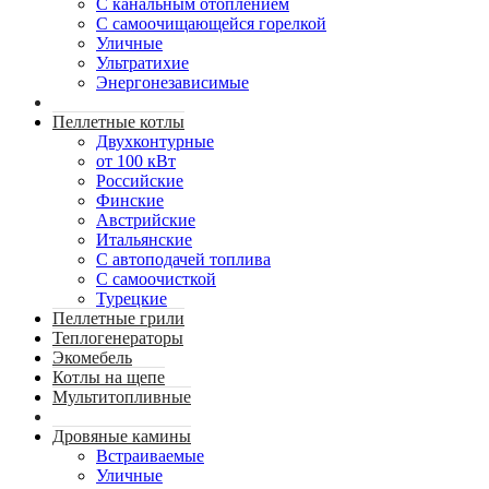
С канальным отоплением
С самоочищающейся горелкой
Уличные
Ультратихие
Энергонезависимые
Пеллетные котлы
Двухконтурные
от 100 кВт
Российские
Финские
Австрийские
Итальянские
С автоподачей топлива
С самоочисткой
Турецкие
Пеллетные грили
Теплогенераторы
Экомебель
Котлы на щепе
Мультитопливные
Дровяные камины
Встраиваемые
Уличные