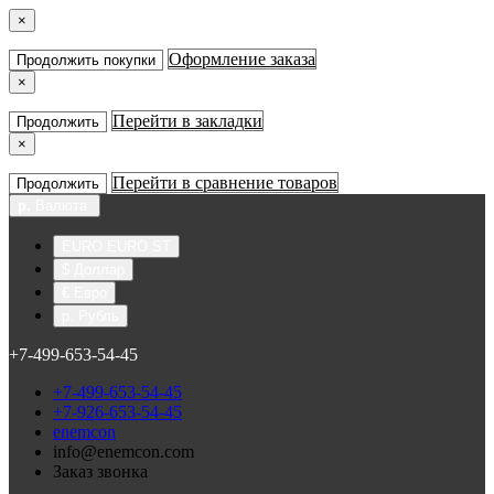
×
Оформление заказа
Продолжить покупки
×
Перейти в закладки
Продолжить
×
Перейти в сравнение товаров
Продолжить
р.
Валюта
EURO EURO ST
$ Доллар
€ Евро
р. Рубль
+7-499-653-54-45
+7-499-653-54-45
+7-926-653-54-45
enemcon
info@enemcon.com
Заказ звонка