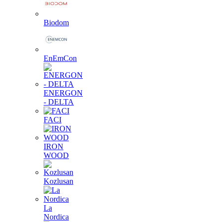
Biodom
EnEmCon
ENERGON
- DELTA
FACI
IRON
WOOD
Kozlusan
La
Nordica