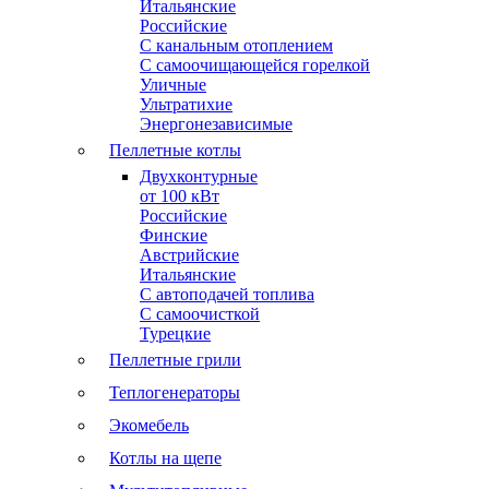
Итальянские
Российские
С канальным отоплением
С самоочищающейся горелкой
Уличные
Ультратихие
Энергонезависимые
Пеллетные котлы
Двухконтурные
от 100 кВт
Российские
Финские
Австрийские
Итальянские
С автоподачей топлива
С самоочисткой
Турецкие
Пеллетные грили
Теплогенераторы
Экомебель
Котлы на щепе