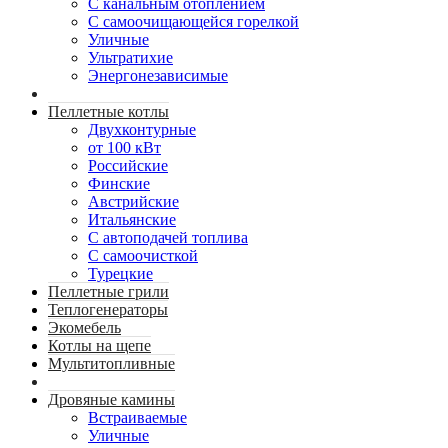
С канальным отоплением
С самоочищающейся горелкой
Уличные
Ультратихие
Энергонезависимые
Пеллетные котлы
Двухконтурные
от 100 кВт
Российские
Финские
Австрийские
Итальянские
С автоподачей топлива
С самоочисткой
Турецкие
Пеллетные грили
Теплогенераторы
Экомебель
Котлы на щепе
Мультитопливные
Дровяные камины
Встраиваемые
Уличные