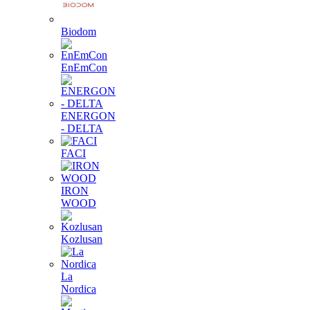
Biodom
EnEmCon
ENERGON
- DELTA
FACI
IRON
WOOD
Kozlusan
La
Nordica