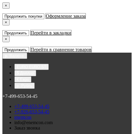
×
Оформление заказа
Продолжить покупки
×
Перейти в закладки
Продолжить
×
Перейти в сравнение товаров
Продолжить
р.
Валюта
EURO EURO ST
$ Доллар
€ Евро
р. Рубль
+7-499-653-54-45
+7-499-653-54-45
+7-926-653-54-45
enemcon
info@enemcon.com
Заказ звонка