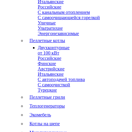
Итальянские
Российские
С канальным отоплением
С самоочищающейся горелкой
Уличные
Ультратихие
Энергонезависимые
Пеллетные котлы
Двухконтурные
от 100 кВт
Российские
Финские
Австрийские
Итальянские
С автоподачей топлива
С самоочисткой
Турецкие
Пеллетные грили
Теплогенераторы
Экомебель
Котлы на щепе