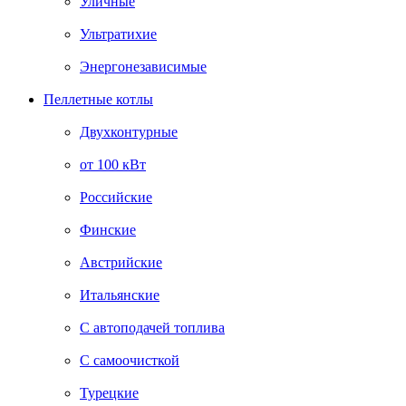
Уличные
Ультратихие
Энергонезависимые
Пеллетные котлы
Двухконтурные
от 100 кВт
Российские
Финские
Австрийские
Итальянские
С автоподачей топлива
С самоочисткой
Турецкие