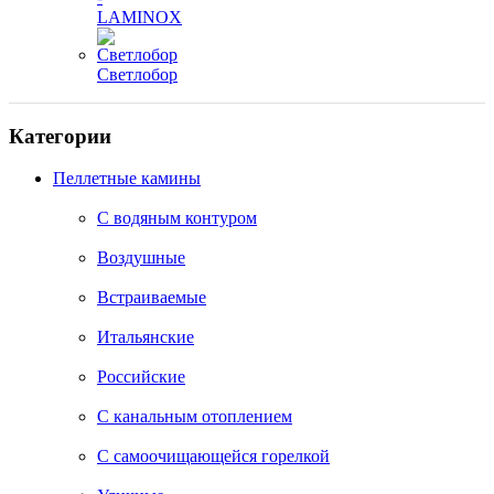
LAMINOX
Светлобор
Категории
Пеллетные камины
C водяным контуром
Воздушные
Встраиваемые
Итальянские
Российские
С канальным отоплением
С самоочищающейся горелкой